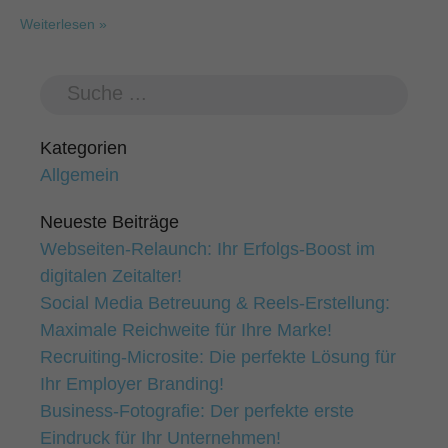
Verwendung Ihrer Daten finden Sie in unserer
Datenschutzerklärung
.
Weiterlesen »
Hier finden Sie eine Übersicht über alle verwendeten Cookies. Sie
können Ihre Einwilligung zu ganzen Kategorien geben oder sich
weitere Informationen anzeigen lassen und so nur bestimmte
Cookies auswählen.
Alle akzeptieren
Speichern
Kategorien
Allgemein
Nur essenzielle Cookies akzeptieren
Neueste Beiträge
Zurück
Datenschutzeinstellungen
Webseiten-Relaunch: Ihr Erfolgs-Boost im
Essenziell (1)
digitalen Zeitalter!
Essenzielle Cookies ermöglichen grundlegende Funktionen und sind für
Social Media Betreuung & Reels-Erstellung:
die einwandfreie Funktion der Website erforderlich.
Maximale Reichweite für Ihre Marke!
Cookie-Informationen anzeigen
Recruiting-Microsite: Die perfekte Lösung für
Exte
Externe Medien (1)
Ihr Employer Branding!
Business-Fotografie: Der perfekte erste
Inhalte von Videoplattformen und Social-Media-Plattformen werden
standardmäßig blockiert. Wenn Cookies von externen Medien akzeptiert
Eindruck für Ihr Unternehmen!