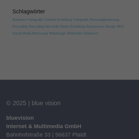
werden, bedarf der Zugriff auf diese Inhalte keiner manuellen Einwilligung
mehr.
Schlagwörter
Cookie-Informationen anzeigen
Business-Fotografie
Content-Erstellung
Fotografie
Personalgewinnung
Datenschutzerklärung
Impressum
Recruiting
Recruiting-Microsite
Reels-Erstellung
Responsive Design
SEO
Social Media Betreuung
Webdesign
Webseiten-Relaunch
© 2025 | blue vision
bluevision
Internet & Multimedia GmbH
Bahnhofstraße 33 | 56637 Plaidt