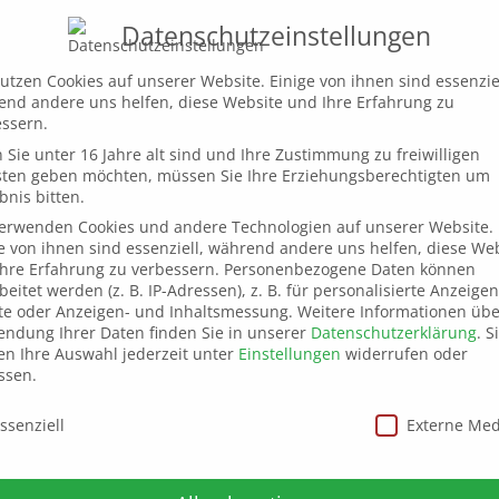
Datenschutzeinstellungen
HOME
L
utzen Cookies auf unserer Website. Einige von ihnen sind essenziel
nd andere uns helfen, diese Website und Ihre Erfahrung zu
ssern.
Sie unter 16 Jahre alt sind und Ihre Zustimmung zu freiwilligen
sten geben möchten, müssen Sie Ihre Erziehungsberechtigten um
bnis bitten.
rich_Doetsch_Mineraloel
verwenden Cookies und andere Technologien auf unserer Website.
e von ihnen sind essenziell, während andere uns helfen, diese We
hre Erfahrung zu verbessern.
Personenbezogene Daten können
beitet werden (z. B. IP-Adressen), z. B. für personalisierte Anzeige
te oder Anzeigen- und Inhaltsmessung.
Weitere Informationen übe
ndung Ihrer Daten finden Sie in unserer
Datenschutzerklärung
.
S
n Ihre Auswahl jederzeit unter
Einstellungen
widerrufen oder
ssen.
schutzeinstellungen
ssenziell
Externe Me