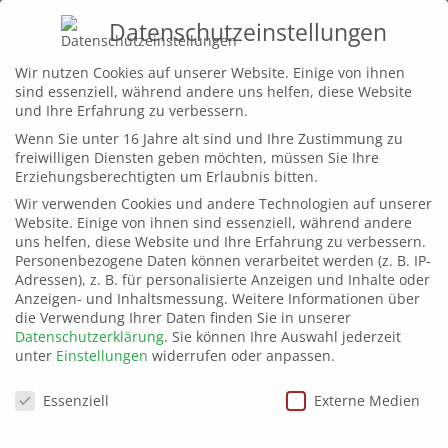
Datenschutzeinstellungen
Home
Wir nutzen Cookies auf unserer Website. Einige von ihnen
sind essenziell, während andere uns helfen, diese Website
Leistungen
und Ihre Erfahrung zu verbessern.
Projekte
Wenn Sie unter 16 Jahre alt sind und Ihre Zustimmung zu
freiwilligen Diensten geben möchten, müssen Sie Ihre
Wir
Erziehungsberechtigten um Erlaubnis bitten.
Wir verwenden Cookies und andere Technologien auf unserer
Kontakt
Website. Einige von ihnen sind essenziell, während andere
uns helfen, diese Website und Ihre Erfahrung zu verbessern.
Personenbezogene Daten können verarbeitet werden (z. B. IP-
Adressen), z. B. für personalisierte Anzeigen und Inhalte oder
Anzeigen- und Inhaltsmessung.
Weitere Informationen über
© 2025 | blue vision
die Verwendung Ihrer Daten finden Sie in unserer
Datenschutzerklärung
.
Sie können Ihre Auswahl jederzeit
bluevision
unter
Einstellungen
widerrufen oder anpassen.
Internet & Multimedia GmbH
Datenschutzeinstellungen
Essenziell
Externe Medien
Bahnhofstraße 33 | 56637 Plaidt